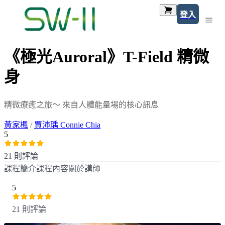
登入
《極光Auroral》T-Field 精微
身
精微療癒之旅～ 來自人體能量場的核心訊息
黃家楓
/
賈沛瑀 Connie Chia
5
21 則評論
課程簡介
課程內容
關於講師
5
21 則評論