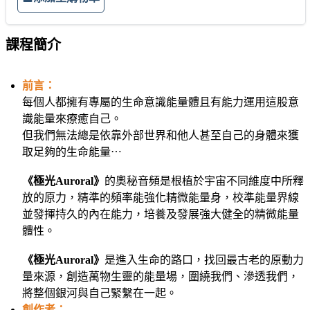
課程簡介
前言：
每個人都擁有專屬的生命意識能量體且有能力運用這股意
識能量來療癒自己。
但我們無法總是依靠外部世界和他人甚至自己的身體來獲
取足夠的生命能量⋯
《極光Auroral》
的奧秘音頻是根植於宇宙不同維度中所釋
放的原力，精準的頻率能強化精微能量身，校準能量界線
並發揮持久的內在能力，培養及發展強大健全的精微能量
體性。
《極光Auroral》
是進入生命的路口，找回最古老的原動力
量來源，創造萬物生靈的能量場，圍繞我們、滲透我們，
將整個銀河與自己緊繫在一起。
創作者：