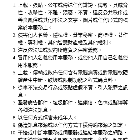
上載、張貼、公布或傳送任何誹謗、侮辱、具威脅
性、攻擊性、不雅、猥褻、不實、違反公共秩序或
善良風俗或其他不法之文字、圖片或任何形式的檔
案於本服務上。
侵害他人名譽、隱私權、營業秘密、商標權、著作
權、專利權、其他智慧財產權及其他權利。
違反依法律或契約所應負之保密義務。
冒用他人名義使用本服務，或使他人用自己名義使
用本服務。
上載、傳輸或散佈任何含有電腦病毒或對電腦軟硬
體產生中斷、破壞或限制功能之程式碼資料。
從事不法交易行為或張貼虛假不實、引人犯罪之訊
息。
濫發廣告郵件、垃圾郵件、連鎖信，色情或賭博等
各種違法訊息。
以任何方式傷害未成年人。
偽造訊息來源或以任何方式干擾傳輸來源之認定。
干擾或中斷本服務或伺服器或連結本服務之網路，