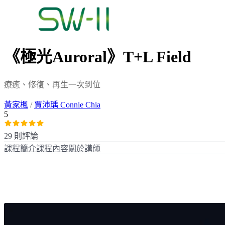
《極光Auroral》T+L Field
療癒、修復、再生一次到位
黃家楓
/
賈沛瑀 Connie Chia
5
29 則評論
課程簡介
課程內容
關於講師