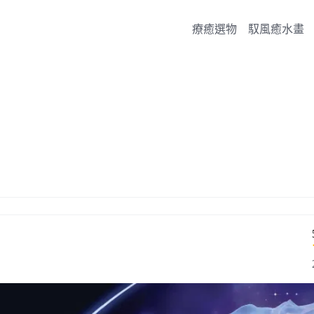
療癒選物
馭風癒水畫