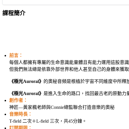
課程簡介
前言：
每個人都擁有專屬的生命意識能量體且有能力運用這股意識
但我們無法總是依靠外部世界和他人甚至自己的身體來獲取
《極光Auroral》
的奧秘音頻是根植於宇宙不同維度中所釋
《極光Auroral》
是進入生命的路口，找回最古老的原動力
創作者：
神匠—黃家楓老師與Connie總監聯合打造音樂的奧秘
音樂時長：
T-field 二次＋L-field 三次，共45分鐘。
訂閱期限：