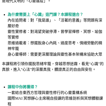
是現代文明的「心靈瘟疫」。
為什麼需要上「心識」這門課？本課程適合？
內在追問者：對「我是誰」、「活著的意義」等問題有深
層好奇
靈性實修者：對渴望突破停滯，曾學習禪修、冥想、瑜伽
等實修
思維過載者：想擺脫身心內耗、過度思考、情緒勞動的精
神牢籠
身心靈導師：需要更深層理論與靈性基本架構來協助大眾
本課程將引領你擺脫思緒牢籠，穿越思想迷霧，看見“心識”的
真貌，進入“心法”的深層真我，體證真正的自由與安在。
課程中你將獲得？
一套結合東西方哲理與靈性修行的心靈重構系統
國際MAI 冥想靜心主席親自授課的思維剖析與冥想體驗課
程