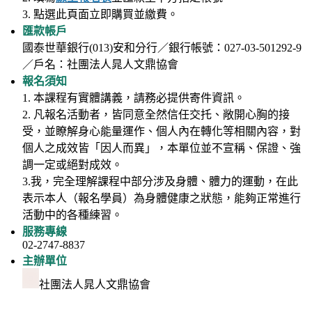
3. 點選此頁面立即購買並繳費。
匯款帳戶
國泰世華銀行(013)安和分行／銀行帳號：027-03-501292-9
／戶名：社團法人晁人文鼎協會
報名須知
1. 本課程有實體講義，請務必提供寄件資訊。
2
. 凡報名活動者，皆同意全然信任交托、敞開心胸的接
受，並瞭解身心能量運作、個人內在轉化等相關內容，對
個人之成效皆「因人而異」，本單位並不宣稱、保證、強
調一定或絕對成效。
3
.我，完全理解課程中部分涉及身體、體力的運動，在此
表示本人（報名學員）為身體健康之狀態，能夠正常進行
活動中的各種練習。
服務專線
02-2747-8837
主辦單位
社團法人晁人文鼎協會