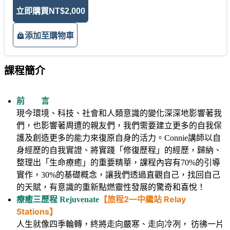
立即購買
NT$2,000
添加至購物車
課程簡介
前 言
現今環境、科技、社會和人類意識的變化深深地影響著我
們，也影響著周遭的親友們，我們需要建立更多的自我保
護及創造更多的能力來復原自身的活力。Connie講師以自
身經歷的自我實證、將實踐「修復歷程」的經歷，歸納、
整理出「生命療癒」的重要精華，課程內容有70%的引導
實作，30%的基礎概念，讓我們透過直觀自己，找回自己
的天賦，有意識的重新點燃靈性發展的驚奇和喜悅！
【旅程2—中繼站 Relay
療癒三歷程 Rejuvenate
Stations】
人生就像四季輪轉，終將走向嚴寒、走向冷冽， 彷彿一片