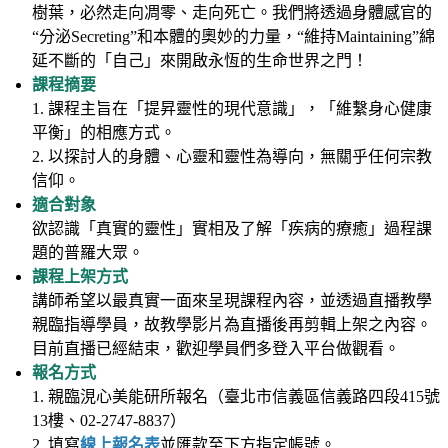
樹葉，必然走向凋零、走向死亡。我們將透過身體感官的
“分泌Secreting”和本體的奧妙的力量，“維持Maintaining”綿
延不斷的「自己」來開啟永恆的生命世界之門！
課程摘要
1. 課程主旨在「提昇靈性的現代意識」，「維繫身心健康
平衡」的相應方式。
2. 以探討人的身體、心靈和靈性為導向，無關乎任何宗教
信仰。
適合對象
欲認識「真實的靈性」實相及了解「疾病的療癒」過程課
題的普羅大眾。
課程上架方式
講師希望以最真實一面來呈現課程內容，並透過直播教學
親臨指導學員，故教學影片為直播後再剪輯上架之內容。
目前直播已經結束，歡迎學員們多登入平台做觀看。
報名方式
1. 親臨涀心美能研所報名（
臺北市信義區信義路四段415號
13樓
、02-2747-8837）
2. 填寫
線上報名表
並匯款至下方指定帳號。