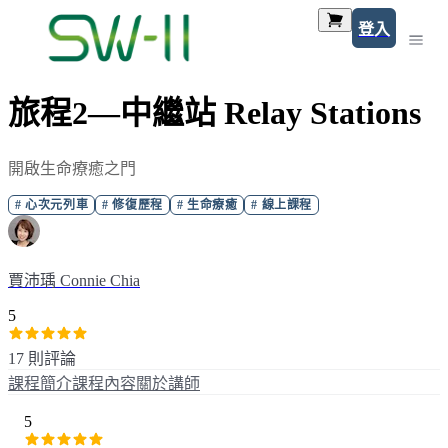
登入
旅程2—中繼站 Relay Stations
開啟生命療癒之門
#
心次元列車
#
修復歷程
#
生命療癒
#
線上課程
賈沛瑀 Connie Chia
5
17 則評論
課程簡介
課程內容
關於講師
5