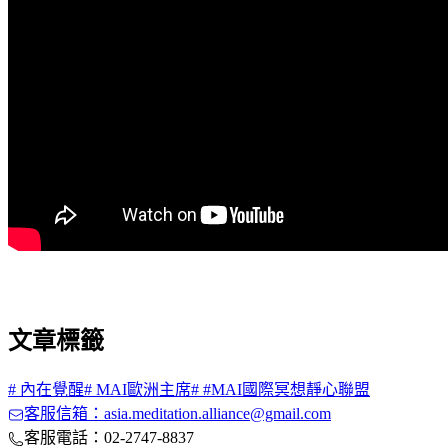
文章標籤
#
內在覺醒
#
MAI歐洲主席
#
#MAI國際冥想靜心聯盟
客服信箱：asia.meditation.alliance@gmail.com
客服電話：02-2747-8837