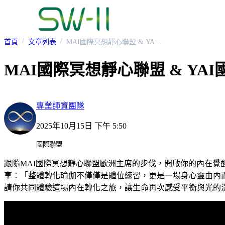
首頁
文章列表
MAI國際冥想靜心聯盟 & YAI國際瑜珈聯盟 歐洲主席-Camille女士受訪影片
MAI國際冥想靜心聯盟 & YAI
專業師資團隊
2025年10月15日 下午 5:50
國際聯盟
跟隨MAI國際冥想靜心聯盟歐洲主席的步伐，開啟你的內在覺醒之旅～
享：「整體轉化瑜伽不僅僅是體位練習，更是一場身心靈由內而
請你共同體驗這場內在轉化之旅，讓生命再次感受平衡與光的洗禮。 #