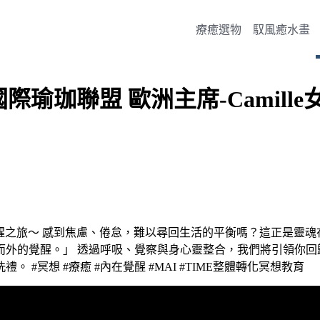
療癒選物
馭風癒水畫
國際瑜珈聯盟 歐洲主席-Camill
 感到焦慮、倦怠，難以尋回生活的平衡嗎？這正是靈魂在提醒🫵是時候
外的覺醒。」 透過呼吸、覺察與身心靈整合，我們將引領你回
冥想 #療癒 #內在覺醒 #MAI #TIME整體轉化冥想教育