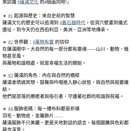
來認識
#薩滿文化
的4個面向吧👇
🔹
#1
起源與歷史：來自史前的智慧
薩滿文化的歷史可以追溯到
#舊石器時代
，從洞穴壁畫到儀式
遺址，到今天仍在西伯利亞、美洲、亞洲等地傳承。
🔹
#2
世界觀：
#萬物有靈
的信仰
在薩滿眼中，大自然的每一部分都有靈魂——山川、動物、植
物甚至風。
與萬物和諧相處，就是幸福生活的開始。
🔹
#3
薩滿的角色：內在與自然的橋樑
薩滿會透過冥想、鼓聲與吟唱進入靜心狀態，與自然與祖靈連
結。
他們是部落的療癒者與指引者，守護著社群的和諧與祝福。
🔹
#4
服飾密碼：每一縷布料都是祈禱
羽毛、動物皮、金屬飾片……
薩滿服飾不只美麗，更是天地對話的語言，每個圖騰與色彩都
蘊含深意。