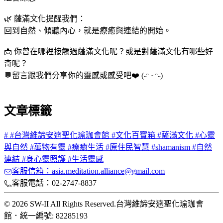
🌿 薩滿文化提醒我們：
回到自然、傾聽內心，就是療癒與連結的開始。
📩 你曾在哪裡接觸過薩滿文化呢？或是對薩滿文化有哪些好
奇呢？
💬留言跟我們分享你的靈感或感受吧❤️ (˶ᵔ ᵕ ᵔ˶)
文章標籤
#
#台灣維諦安遖聖化瑜珈會館 #文化百寶箱 #薩滿文化 #心靈
與自然 #萬物有靈 #療癒生活 #原住民智慧 #shamanism #自然
連結 #身心靈照護 #生活靈感
客服信箱：asia.meditation.alliance@gmail.com
客服電話：02-2747-8837
© 2026 SW-II All Rights Reserved.
台灣維諦安遖聖化瑜珈會
館
．
統一編號: 82285193