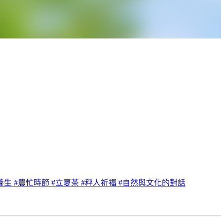
養生 #農忙時節 #立夏茶 #秤人祈福 #自然與文化的對話