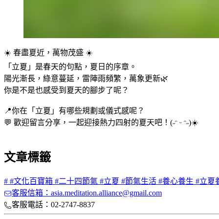
☀️ 春盡夏近，萬物茂盛 ☀️
「立夏」是春天的句點，夏日的序章。
陽光漸長，綠意蔓延，雷陣雨頻繁，萬象更新🌿
你是不是也感受到夏天的腳步了呢？
📍你在「立夏」有哪些規劃或儀式感呢？
💬 歡迎留言分享，一起迎接熱力四射的夏天吧！(˶ᵔ ᵕ ᵔ˶)☀️
文章標籤
#
#文化百寶箱 #二十四節氣 #立夏 #節氣生活 #養心養生 #立夏
客服信箱：asia.meditation.alliance@gmail.com
客服電話：02-2747-8837