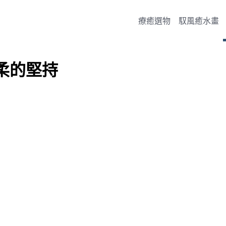
療癒選物
馭風癒水畫
柔的堅持