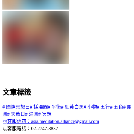
文章標籤
#
國際冥想日
#
搓湯圓
#
平衡
#
紅黃白黑
#
小物
#
五行
#
五色
#
團
圓
#
天赦日
#
湯圓
#
冥想
客服信箱：asia.meditation.alliance@gmail.com
客服電話：02-2747-8837