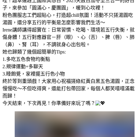
哇！超幸運趕上國際冥想日、2025天赦日加冬至三合一的好日
子，來參加「圓滿心・慶團圓」，暖到心坎裡！
粉色團服志工們超貼心，打造超chill氛圍！活動不只搓湯圓吃
湯圓，還分享五行的平衡是怎麼影響我們生活～
Irene講師講得超實在：日常習慣、吃喝、環境若五行失衡，就
傷身體！五行對應器官－肝（眼）、心（舌）、脾（唇）、肺
（鼻）、腎（耳），不調就身心出包啦。
她也歸類了幾個超簡單的Tips:
1.多吃五色食物均衡點
2.規律運動+多聊天
3.睡飽覺，家裡擺五行色小物
終於等到重頭戲！大家用心祝福搓綠紅黃白黑五色湯圓，正念
慢慢吃～不但吃得爽，還能打包帶回家，每個人都笑嘻嘻滿載
而歸！
今天結束，下次再見！你準備好來玩了嗎？