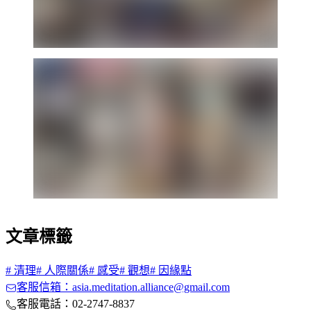
文章標籤
#
清理
#
人際關係
#
感受
#
觀想
#
因緣點
客服信箱：asia.meditation.alliance@gmail.com
客服電話：02-2747-8837