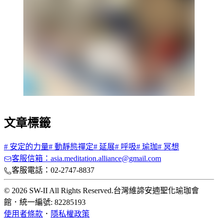
文章標籤
#
安定的力量
#
動靜態禪定
#
延展
#
呼吸
#
瑜珈
#
冥想
客服信箱：asia.meditation.alliance@gmail.com
客服電話：02-2747-8837
© 2026 SW-II All Rights Reserved.
台灣維諦安遖聖化瑜珈會
館
．
統一編號: 82285193
使用者條款
．
隱私權政策