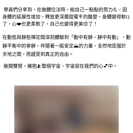
學員們分享到，在做體位法時，給自己一點點的努力💪，因
身體的延展性增加，釋放更深層甜蜜🍭的酸楚，身體變得軟Q
了，心❤️也更柔軟了，自己也變得更美😍了！
在動態與靜態禪定間深刻體驗到「動中有靜，靜中有動」，動
靜平衡中的寧靜，伴隨著一股安定⛰️的力量，全然地臣服於
天地之間，而感受到真正的自由。
敞開雙臂，擁抱🫂整個宇宙，宇宙就在我們的心💕中。