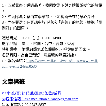
1、五感覺察：透過品茗，找回對當下與身體細微變化的敏銳
。
2、節氣除濕：藉由當季茶飲，平定梅雨帶來的身心浮躁 。
3、內在豐盈：在冥想中放下追求「完美」的執著，擁抱「剛
剛好」的圓滿 。
體驗時光： 05/30（六）13:00~14:00
厰宇地點： 臺北、桃園、台中、高雄、香港
特別贈禮： 附贈24節氣茶飲體驗包，把健康帶回家 。
名額有限，為自己預留一場靈魂的深度對話。
👉 報名連結：
https://www.sw-ii.com/events/https-www-sw-ii-
com-events-24stm0530
文章標籤
#
#小滿#冥想#代謝#濕氣#茶飲#放鬆
客服信箱：asia.meditation.alliance@gmail.com
客服電話：02-2747-8837