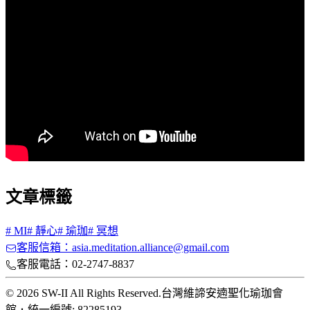
文章標籤
#
MI
#
靜心
#
瑜珈
#
冥想
客服信箱：asia.meditation.alliance@gmail.com
客服電話：02-2747-8837
© 2026 SW-II All Rights Reserved.
台灣維諦安遖聖化瑜珈會
館
．
統一編號: 82285193