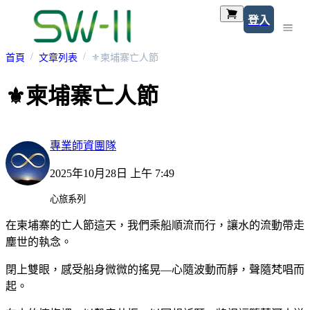
登入
首頁
文章列表
⚜柬埔寨亡人節
⚜柬埔寨亡人節
專業師資團隊
2025年10月28日 上午 7:49
心旅系列
在柬埔寨的亡人節這天，我們乘船順流而行，讓水的流動帶走
塵世的執念。
閉上雙眼，感受船身微微的搖晃—心隨波動而靜，聲隨梵唱而
起。