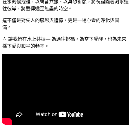
在水的懷抱裡，以聲音共振、以冥想祈願，將祝福隨著河水送
往彼岸，將愛傳遞至無盡的時空。
這不僅是對先人的感恩與追憶，更是一場心靈的淨化與圓
滿。
💧 讓我們在水上共振— 為過往祝福，為當下覺醒，也為未來
播下愛與和平的頻率。