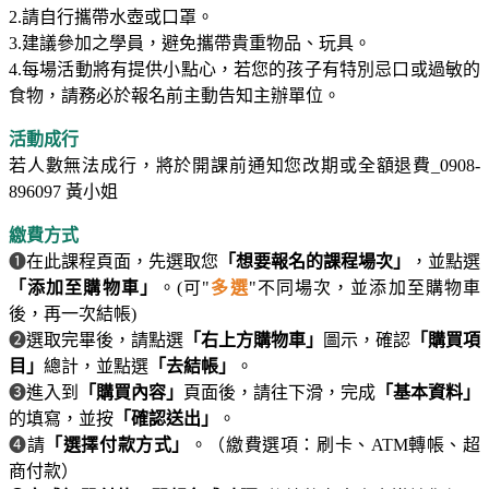
2.請自行攜帶水壺或口罩。
3.建議參加之學員，避免攜帶貴重物品、玩具。
4.每場活動將有提供小點心，若您的孩子有特別忌口或過敏的
食物，請務必於報名前主動告知主辦單位。
活動成行
若人數無法成行，將於開課前通知您改期或全額退費_0908-
896097 黃小姐
繳費方式
❶
在此課程頁面，先選取您
「想要報名的課程場次」
，並點選
「添加至購物車」
。(可"
多選
"不同場次，並添加至購物車
後，再一次結帳)
❷
選取完畢後，請點選
「右上方購物車」
圖示，確認
「購買項
目」
總計，並點選
「去結帳」
。
❸
進入到
「購買內容」
頁面後，請往下滑，完成
「基本資料」
的填寫，並按
「確認送出」
。
❹
請
「選擇付款方式」
。（繳費選項：刷卡、ATM轉帳、超
商付款）