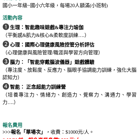
國小一年級~國小六年級，每場20人額滿(小班制)
活動內容
❶
生理：智能趣味遊戲&專注力瑜伽
（平衡感&肌力&核心&柔軟度訓練….）
❷
心理：國際心理健康風險控管分析評估
（心理健康與風險管理/職涯與學習方向管理）
❸
腦力：「智能穿戴腦波儀器」遊戲體驗
（專注度、放鬆度、反應力、腦眼手協調能力訓練，強化大腦
認知力）
❹
智能： 正念超能力訓練營
（培養專注力、情緒力、創造力、覺察力、溝通力、學習
力….）
報名費用
>>>報名「單場次」
，收費：
$1000
元
/
人。