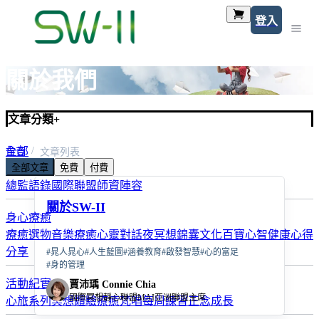
登入
關於我們
文章分類
+
全部
首頁
文章列表
全部文章
免費
付費
關於我們
總監語錄
國際聯盟
師資陣容
關於SW-II
身心療癒
療癒選物
音樂療癒
心靈對話夜
冥想錦囊
文化百寶
心智健康
心得
分享
#
晁人晁心
#
人生藍圖
#
涵養教育
#
啟發智慧
#
心的富足
#
身的管理
活動紀實
賈沛瑀 Connie Chia
國際冥想靜心聯盟MAI亞洲聯盟主席
心旅系列
冥想體驗
療癒梵唱
每周練習
正念成長