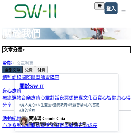
登入
關於我們
文章分類
+
全部
首頁
文章列表
全部文章
免費
付費
關於我們
總監語錄
國際聯盟
師資陣容
關於SW-II
身心療癒
療癒選物
音樂療癒
心靈對話夜
冥想錦囊
文化百寶
心智健康
心得
分享
#
晁人晁心
#
人生藍圖
#
涵養教育
#
啟發智慧
#
心的富足
#
身的管理
活動紀實
賈沛瑀 Connie Chia
國際冥想靜心聯盟MAI亞洲聯盟主席
心旅系列
冥想體驗
療癒梵唱
每周練習
正念成長