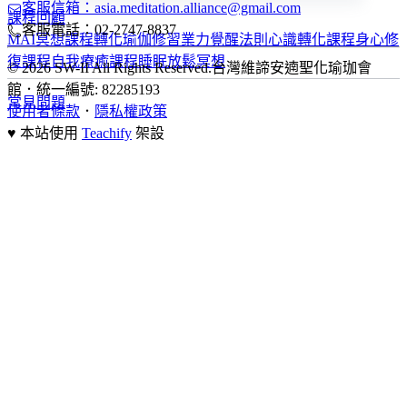
客服信箱：asia.meditation.alliance@gmail.com
課程回顧
客服電話：02-2747-8837
MAI冥想課程
轉化瑜伽修習
業力覺醒法則
心識轉化課程
身心修
復課程
自我療癒課程
睡眠放鬆冥想
© 2026 SW-II All Rights Reserved.
台灣維諦安遖聖化瑜珈會
館
．
統一編號: 82285193
常見問題
使用者條款
．
隱私權政策
♥ 本站使用
Teachify
架設